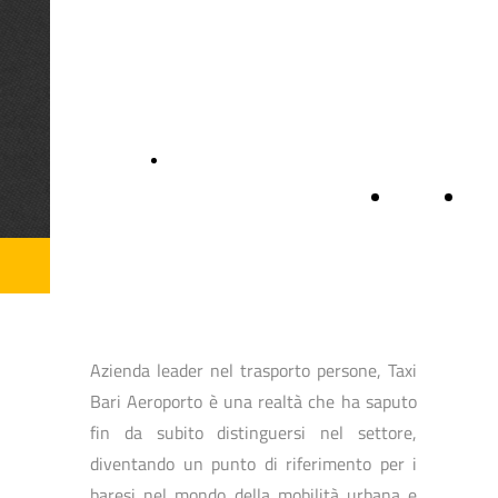
Taxi Bari
Aeroporto anche
dalla tua Città
Chiama Subito / Call Now
Home
Chi
Page
Si
Azienda leader nel trasporto persone, Taxi
Bari Aeroporto è una realtà che ha saputo
fin da subito distinguersi nel settore,
diventando un punto di riferimento per i
baresi nel mondo della mobilità urbana e