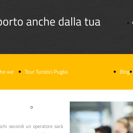
porto anche dalla tua
ho we
Tour Turistici Puglia
Blog
e
Tour Turistico Castel del Monte
ochi secondi un operatore sarà