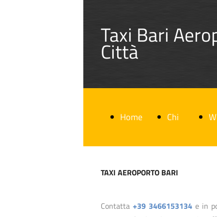
Taxi Bari Aero
Città
Home
Chi
W
TAXI AEROPORTO BARI
Page
Siamo
ar
Contatta
+39 3466153134
e in p