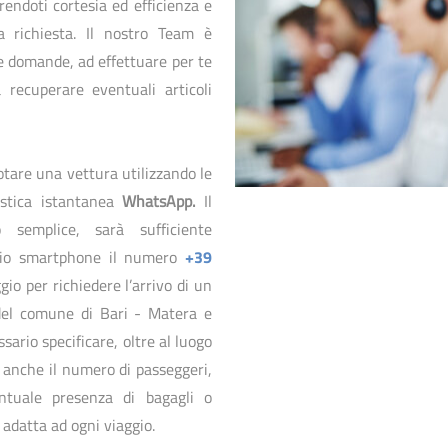
rendoti cortesia ed efficienza e
e Trani
a richiesta. Il nostro Team è
e domande, ad effettuare per te
 recuperare eventuali articoli
notare una vettura utilizzando le
istica istantanea
WhatsApp.
Il
 semplice, sarà sufficiente
oprio smartphone il numero
+39
io per richiedere l’arrivo di un
o del comune di Bari - Matera e
ario specificare, oltre al luogo
, anche il numero di passeggeri,
ntuale presenza di bagagli o
 adatta ad ogni viaggio.