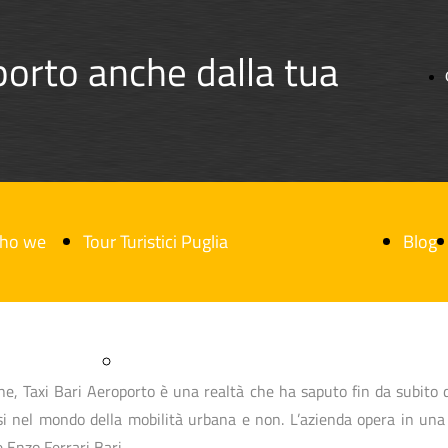
porto anche dalla tua
ho we
Tour Turistici Puglia
Blog
e
Tour Turistico Castel del Monte
ne, Taxi Bari Aeroporto è una realtà che ha saputo fin da subito d
si nel mondo della mobilità urbana e non. L’azienda opera in un
e Enzo Ferrari Bari.