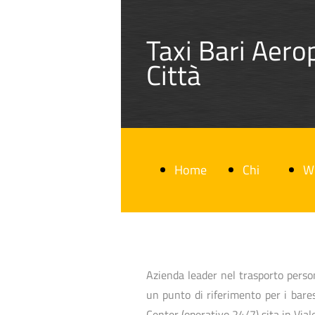
Taxi Bari Aero
Città
Home
Chi
W
Page
Siamo
ar
Azienda leader nel trasporto perso
un punto di riferimento per i bare
Center (operativo 24/7) sita in Vial