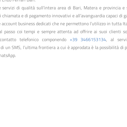
servizi di qualità sull’intera area di Bari, Matera e provincia e s
e Trani
 chiamata e di pagamento innovativi e all’avanguardia capaci di gar
account business dedicati che ne permettono l’utilizzo in tutta Ita
l passo coi tempi e sempre attenta ad offrire ai suoi clienti sol
o contatto telefonico componendo
+39 3466153134
, al serv
o di un SMS, l’ultima frontiera a cui è approdata è la possibilità di
hatsApp.