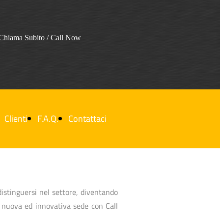
Chiama Subito / Call Now
Clienti
F.A.Q.
Contattaci
istinguersi nel settore, diventando
a nuova ed innovativa sede con Call